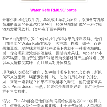
Water Kefir RM8.90/ bottle
开菲尔(Kefir)是以牛乳、羊乳或山羊乳为原料，添加含有乳酸
菌和酵母菌的开菲尔粒发酵剂，经发酵酿制而成的一种传统
酒精发酵乳饮料。(资料在于百科网站)
The Ais的开菲尔(Kefir)分成以牛奶和水果为原料发酵。他们
目前售卖的Water Kefir有凤梨、洛神花、柠檬、椰子、百香
果和豆蔻。发酵味道就是那种你喝下去就有一种喝酒精的口
感，你会喝到蛮浓郁的酒精味，回甘有水果味。Applefish本
身不喝酒，但由于这“酒精”味是因为发酵过所产生的味道，所
以本人能接受其味，而且酵素对身体有益。
现代的人吃喝都不健康，某种咖啡喝多其实也会伤身，所以
何不来这里喝一喝酵素饮料，吃一吃他们用心制作的冰淇
淋，来避一避暑呢？如果不喜欢酵素的味道，他们也有售卖
Cold Press Juice。当然，如果你是咖啡爱好者，他们还是一
样有售卖咖啡。
话说，The Ais都会把他们的利润捐给依善地区(Isan)的孤儿
们。依善地区是位于泰国东北部，由于天气怪异，人口增加