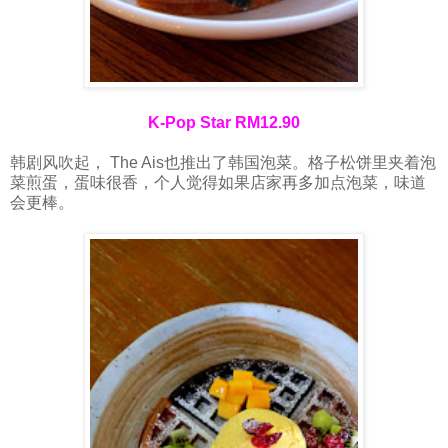
K-Pop Star RM12.90
韩剧风吹起， The Ais也推出了韩国泡菜。格子松饼里夹着泡
菜煎蛋，蛋味很香，个人觉得如果店家再多加点泡菜，味道
会更棒。