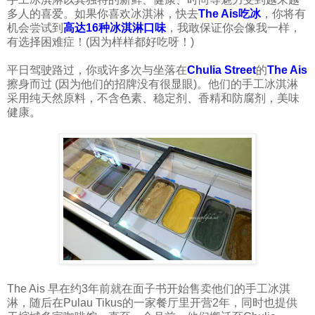
多人的喜爱。如果你喜欢冰淇淋，快去
The Ais吃冰
，你将有
机会尝试到
高达16种冰淇淋口味
，我敢保证你会像我一样，
有选择困难症！(因为样样都好吃呀！)
平日驾驶路过，你或许多次与坐落在
Chulia Street
的
The Ais
擦身而过 (因为他们的招牌没有很显眼)。他们的手工冰淇淋
采用纯天
然原料，不含色素、稳定剂、香精和防腐剂，美味
健康。
The Ais 早在约3年前就在面子书开始售卖他们的手工冰淇
淋，随后在Pulau Tikus的一家餐厅里开营2年，同时也提供