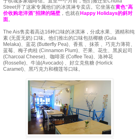
于槟城多家咖啡馆。直至一个月前，他们搬迁至Chulia
Street开了这家专属他们的冰淇淋专卖店。它坐落在
黄色“高
价收购老洋酒”招牌的隔壁
，也就在
Happy Holidays的斜对
面
。
The Ais售卖着高达16种口味的冰淇淋，分成水果、酒精和纯
素 (无蛋无奶) 口味。他们推出的口味包括椰糖 (Gula
Melaka)、蓝花 (Butterfly Pea)、香蕉 、抹茶 、巧克力薄荷、
蓝莓、梅子肉桂 (Cinnamon Plum)、芒果、花生、黑炭起司
(Charcoal Cheese)、咖啡茶 (Coffee Tea)、洛神花
(Rosselle)、牛油(Avocado) 、好立克焦糖 (Horlick
Caramel)、黑巧克力和榴莲等口味。