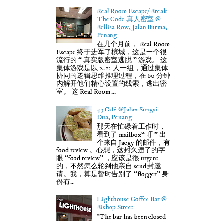
Real Room Escape/ Break
The Code 真人密室 @
Bellisa Row, Jalan Burma,
Penang
在几个月前， Real Room
Escape 终于进军了槟城，这是一个很
流行的 “ 真实版密室逃脱 ” 游戏。 这
集体游戏是以 2-12 人一组，通过集体
协同的逻辑思维推理过程，在 60 分钟
内解开他们精心设置的线索，逃出密
室。 这 Real Room ...
43 Café @Jalan Sungai
Dua, Penang
那天在忙碌着工作时，
看到了 mailbox“ 叮 ” 出
个来自 Jacgy 的邮件，有
food review 。心想，这封久违了的字
眼 “food review” ，应该是很 urgent
的，不然怎么轮到他亲自 send 封邀
请。我，算是暂时告别了 “flogger” 身
份有...
Lighthouse Coffee Bar @
Bishop Street
*The bar has been closed