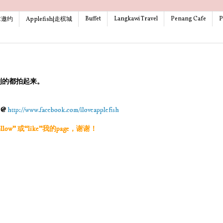
Buffet
Langkawi Travel
Penang Cafe
P
文章邀约
Applefish|走槟城
到的都拍起来。
g @
http://www.facebook.com/iloveapplefish
w” 或“like”我的page，谢谢！