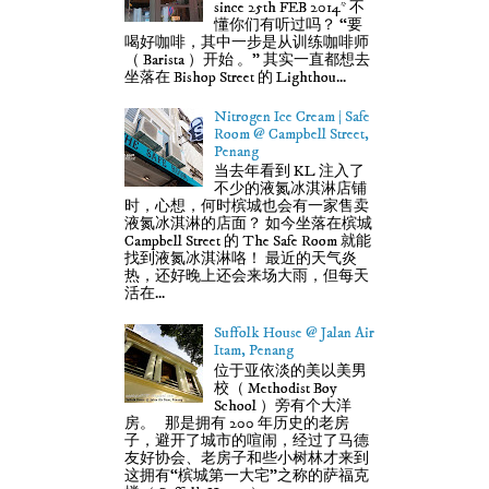
since 25th FEB 2014* 不
懂你们有听过吗？ “要
喝好咖啡，其中一步是从训练咖啡师
（ Barista ）开始 。” 其实一直都想去
坐落在 Bishop Street 的 Lighthou...
Nitrogen Ice Cream | Safe
Room @ Campbell Street,
Penang
当去年看到 KL 注入了
不少的液氮冰淇淋店铺
时，心想，何时槟城也会有一家售卖
液氮冰淇淋的店面？ 如今坐落在槟城
Campbell Street 的 The Safe Room 就能
找到液氮冰淇淋咯！ 最近的天气炎
热，还好晚上还会来场大雨，但每天
活在...
Suffolk House @ Jalan Air
Itam, Penang
位于亚依淡的美以美男
校（ Methodist Boy
School ）旁有个大洋
房。 那是拥有 200 年历史的老房
子，避开了城市的喧闹，经过了马德
友好协会、老房子和些小树林才来到
这拥有“槟城第一大宅”之称的萨福克