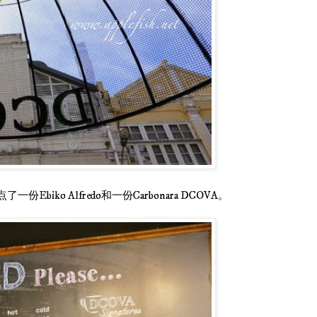
biko Alfredo和一份Carbonara DCOVA。