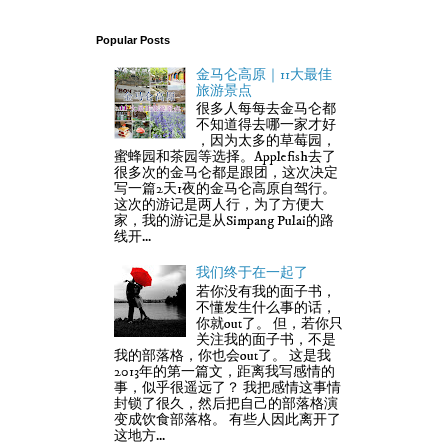
Popular Posts
金马仑高原｜11大最佳
旅游景点
很多人每每去金马仑都
不知道得去哪一家才好
，因为太多的草莓园，
蜜蜂园和茶园等选择。Applefish去了
很多次的金马仑都是跟团，这次决定
写一篇2天1夜的金马仑高原自驾行。
这次的游记是两人行，为了方便大
家，我的游记是从Simpang Pulai的路
线开...
我们终于在一起了
若你没有我的面子书，
不懂发生什么事的话，
你就out了。 但，若你只
关注我的面子书，不是
我的部落格，你也会out了。 这是我
2013年的第一篇文，距离我写感情的
事，似乎很遥远了？ 我把感情这事情
封锁了很久，然后把自己的部落格演
变成饮食部落格。 有些人因此离开了
这地方...