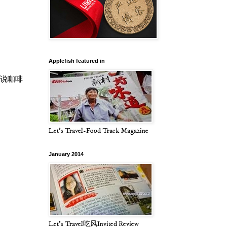
Applefish featured in
说咖啡
Let's Travel-Food Track Magazine
January 2014
Let's Travel吃风Invited Review