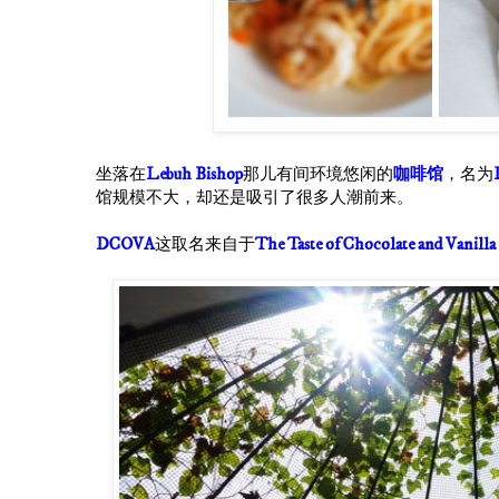
坐落在
Lebuh Bishop
那儿有间环境悠闲的
咖啡馆
，名为
馆规模不大，却还是吸引了很多人潮前来。
DCOVA
这取名来自于
The Taste of Chocolate and Vanilla