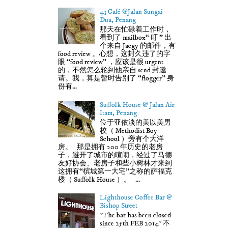
43 Café @Jalan Sungai
Dua, Penang
那天在忙碌着工作时，
看到了 mailbox“ 叮 ” 出
个来自 Jacgy 的邮件，有
food review 。心想，这封久违了的字
眼 “food review” ，应该是很 urgent
的，不然怎么轮到他亲自 send 封邀
请。我，算是暂时告别了 “flogger” 身
份有...
Suffolk House @ Jalan Air
Itam, Penang
位于亚依淡的美以美男
校（ Methodist Boy
School ）旁有个大洋
房。 那是拥有 200 年历史的老房
子，避开了城市的喧闹，经过了马德
友好协会、老房子和些小树林才来到
这拥有“槟城第一大宅”之称的萨福克
楼（ Suffolk House ）。 ...
Lighthouse Coffee Bar @
Bishop Street
*The bar has been closed
since 25th FEB 2014* 不