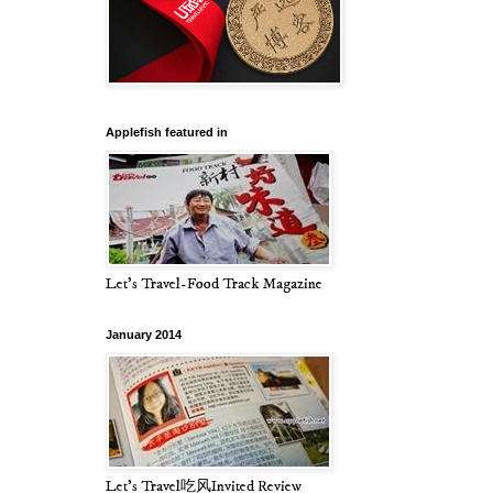
Applefish featured in
Let's Travel-Food Track Magazine
January 2014
Let's Travel吃风Invited Review