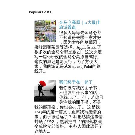
Popular Posts
金马仑高原｜11大最佳
旅游景点
很多人每每去金马仑都
不知道得去哪一家才好
，因为太多的草莓园，
蜜蜂园和茶园等选择。Applefish去了
很多次的金马仑都是跟团，这次决定
写一篇2天1夜的金马仑高原自驾行。
这次的游记是两人行，为了方便大
家，我的游记是从Simpang Pulai的路
线开...
我们终于在一起了
若你没有我的面子书，
不懂发生什么事的话，
你就out了。 但，若你只
关注我的面子书，不是
我的部落格，你也会out了。 这是我
2013年的第一篇文，距离我写感情的
事，似乎很遥远了？ 我把感情这事情
封锁了很久，然后把自己的部落格演
变成饮食部落格。 有些人因此离开了
这地方...