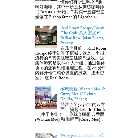
懂你们有听过吗？ “要
喝好咖啡，其中一步是从训练咖啡师
（ Barista ）开始 。” 其实一直都想去
坐落在 Bishop Street 的 Lighthou...
Real Room Escape/ Break
The Code 真人密室 @
Bellisa Row, Jalan Burma,
Penang
在几个月前， Real Room
Escape 终于进军了槟城，这是一个很
流行的 “ 真实版密室逃脱 ” 游戏。 这
集体游戏是以 2-12 人一组，通过集体
协同的逻辑思维推理过程，在 60 分钟
内解开他们精心设置的线索，逃出密
室。 这 Real Room ...
槟城美食| Wantan Mee &
Curry Mee @ Lebuh
Chulia, Penang
经营了至少 30年 的云吞
面， 提起 Lebuh Chulia
（牛干冬街 ） ，你就会联想 云吞面
(Wantan Mee) 和 咖哩面(Curry Mee) 。
Nitrogen Ice Cream | Safe