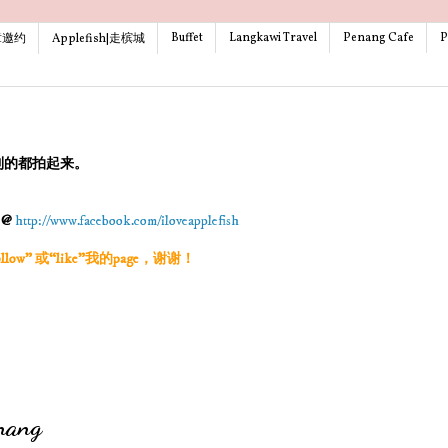
Buffet
Langkawi Travel
Penang Cafe
P
文章邀约
Applefish|走槟城
到的都拍起来。
g @
http://www.facebook.com/iloveapplefish
w” 或“like”我的page，谢谢！
nang