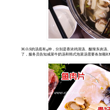
M.O.S的汤底有4种，分别是香浓鸡清汤、酸辣东炎汤、
了，服务员告知咸菜牛奶汤和韩式泡菜汤需要各加额R