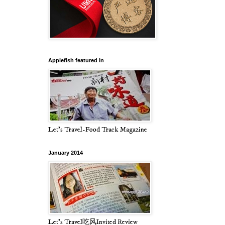
Applefish featured in
Let's Travel-Food Track Magazine
January 2014
Let's Travel吃风Invited Review