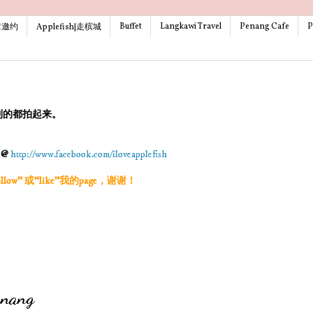
Buffet
Langkawi Travel
Penang Cafe
P
文章邀约
Applefish|走槟城
到的都拍起来。
g @
http://www.facebook.com/iloveapplefish
w” 或“like”我的page，谢谢！
enang