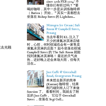
since 25th FEB 2014* 不
懂你们有听过吗？ “要
喝好咖啡，其中一步是从训练咖啡师
（ Barista ）开始 。” 其实一直都想去
坐落在 Bishop Street 的 Lighthou...
Nitrogen Ice Cream | Safe
Room @ Campbell Street,
Penang
当去年看到 KL 注入了
不少的液氮冰淇淋店铺
时，心想，何时槟城也会有一家售卖
就去光顾
液氮冰淇淋的店面？ 如今坐落在槟城
Campbell Street 的 The Safe Room 就能
找到液氮冰淇淋咯！ 最近的天气炎
热，还好晚上还会来场大雨，但每天
活在...
Just Caffe @ Greenhall
Road, Georgetown Penang
本来想去新开的简单
(Kantan) 咖啡馆，结果
刚巧碰到有人订下来做
function 了。 看看时间，我就去了附
近的 Just Caffe 。 它位于 Greenhall
Street ，坐落在 Segi Coll...