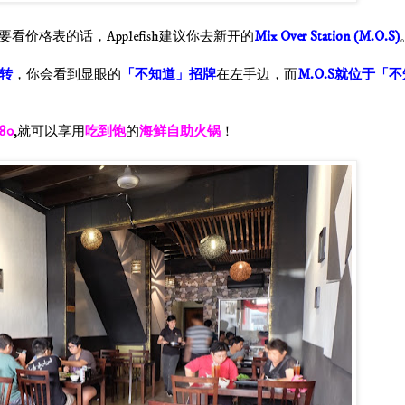
格表的话，Applefish建议你去新开的
Mix Over Station (M.O.S)
右转
，你会看到显眼的
「不知道」招牌
在左手边，而
M.O.S就位于「
80
,就可以享用
吃到饱
的
海鲜自助火锅
！