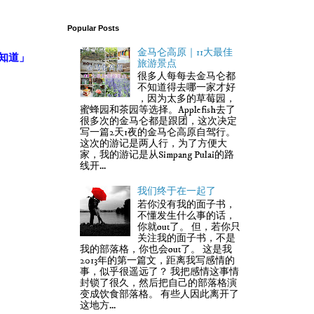
。
Popular Posts
金马仑高原｜11大最佳
不知道」
旅游景点
很多人每每去金马仑都
不知道得去哪一家才好
，因为太多的草莓园，
蜜蜂园和茶园等选择。Applefish去了
很多次的金马仑都是跟团，这次决定
写一篇2天1夜的金马仑高原自驾行。
这次的游记是两人行，为了方便大
家，我的游记是从Simpang Pulai的路
线开...
我们终于在一起了
若你没有我的面子书，
不懂发生什么事的话，
你就out了。 但，若你只
关注我的面子书，不是
我的部落格，你也会out了。 这是我
2013年的第一篇文，距离我写感情的
事，似乎很遥远了？ 我把感情这事情
封锁了很久，然后把自己的部落格演
变成饮食部落格。 有些人因此离开了
这地方...