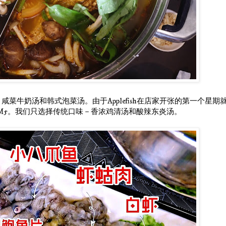
咸菜牛奶汤和韩式泡菜汤。由于Applefish在店家开张的第一个星期
M5。我们只选择传统口味－香浓鸡清汤和酸辣东炎汤。