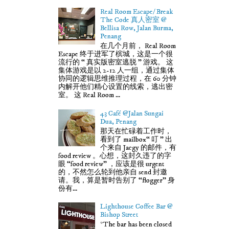
Real Room Escape/ Break
The Code 真人密室 @
Bellisa Row, Jalan Burma,
Penang
在几个月前， Real Room
Escape 终于进军了槟城，这是一个很
流行的 “ 真实版密室逃脱 ” 游戏。 这
集体游戏是以 2-12 人一组，通过集体
协同的逻辑思维推理过程，在 60 分钟
内解开他们精心设置的线索，逃出密
室。 这 Real Room ...
43 Café @Jalan Sungai
Dua, Penang
那天在忙碌着工作时，
看到了 mailbox“ 叮 ” 出
个来自 Jacgy 的邮件，有
food review 。心想，这封久违了的字
眼 “food review” ，应该是很 urgent
的，不然怎么轮到他亲自 send 封邀
请。我，算是暂时告别了 “flogger” 身
份有...
Lighthouse Coffee Bar @
Bishop Street
*The bar has been closed