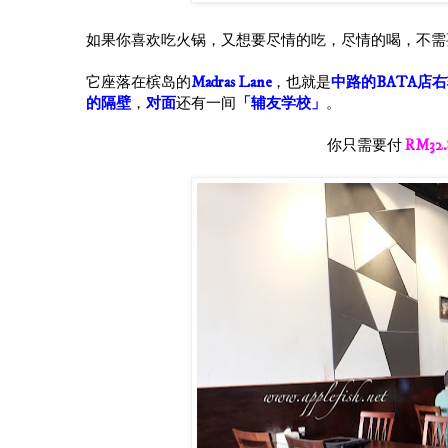
如果你喜欢吃火锅，又想要尽情的吃，尽情的喝，不需要看价
它座落在槟岛的
Madras Lane
，也就是
中路的BATA店
的隔壁
，
对面
还有一间
「辅友学校」
。
你只需要付
RM32.