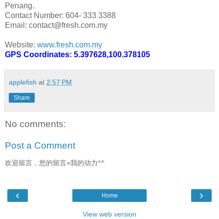
Penang.
Contact Number: 604- 333 3388
Email: contact@fresh.com.my
Website:
www.fresh.com.my
GPS Coordinates: 5.397628,100.378105
applefish
at
2:57 PM
Share
No comments:
Post a Comment
欢迎留言，您的留言=我的动力^^
‹
›
Home
View web version