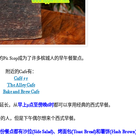
的
Pit Stop
成为了许多槟城人的早午餐聚点。
附近的Cafe有：
Café 55
The Alley Cafe
Bake and Brew Cafe
延长，从
早上
9
点至
傍晚
6
时
都可以享用经典的西式早餐。
餐的人，但是下午偶尔想来个西式早餐。
份餐点都有沙拉
(Side Salad)
、烤面包
(Toast Bread)
和薯饼
(Hash Brown