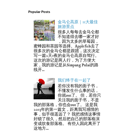
Popular Posts
金马仑高原｜11大最佳
旅游景点
很多人每每去金马仑都
不知道得去哪一家才好
，因为太多的草莓园，
蜜蜂园和茶园等选择。Applefish去了
很多次的金马仑都是跟团，这次决定
写一篇2天1夜的金马仑高原自驾行。
这次的游记是两人行，为了方便大
家，我的游记是从Simpang Pulai的路
线开...
我们终于在一起了
若你没有我的面子书，
不懂发生什么事的话，
你就out了。 但，若你只
关注我的面子书，不是
我的部落格，你也会out了。 这是我
2013年的第一篇文，距离我写感情的
事，似乎很遥远了？ 我把感情这事情
封锁了很久，然后把自己的部落格演
变成饮食部落格。 有些人因此离开了
这地方...