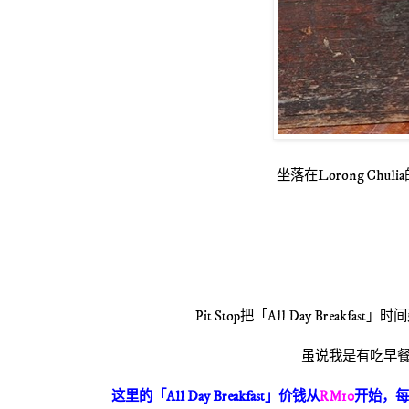
坐落在
Lorong Chulia
Pit Stop
把
「
All Day Breakfast
」
时间
虽说我是有吃早
这里的「
All Day Breakfast
」价钱从
RM10
开始，每