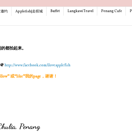
Buffet
Langkawi Travel
Penang Cafe
P
文章邀约
Applefish|走槟城
到的都拍起来。
g @
http://www.facebook.com/iloveapplefish
w” 或“like”我的page，谢谢！
ulia, Penang