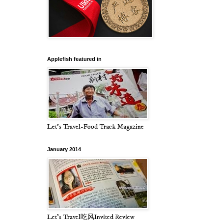
Applefish featured in
Let's Travel-Food Track Magazine
January 2014
Let's Travel吃风Invited Review