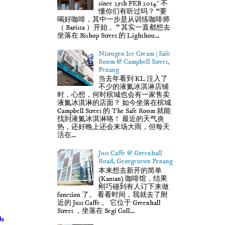
since 25th FEB 2014* 不
懂你们有听过吗？ “要
喝好咖啡，其中一步是从训练咖啡师
（ Barista ）开始 。” 其实一直都想去
坐落在 Bishop Street 的 Lighthou...
Nitrogen Ice Cream | Safe
Room @ Campbell Street,
Penang
当去年看到 KL 注入了
不少的液氮冰淇淋店铺
时，心想，何时槟城也会有一家售卖
液氮冰淇淋的店面？ 如今坐落在槟城
Campbell Street 的 The Safe Room 就能
找到液氮冰淇淋咯！ 最近的天气炎
热，还好晚上还会来场大雨，但每天
活在...
Just Caffe @ Greenhall
Road, Georgetown Penang
本来想去新开的简单
(Kantan) 咖啡馆，结果
刚巧碰到有人订下来做
function 了。 看看时间，我就去了附
近的 Just Caffe 。 它位于 Greenhall
Street ，坐落在 Segi Coll...
)
。