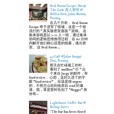
Real Room Escape/ Break
The Code 真人密室 @
Bellisa Row, Jalan Burma,
Penang
在几个月前， Real Room
Escape 终于进军了槟城，这是一个很
流行的 “ 真实版密室逃脱 ” 游戏。 这
集体游戏是以 2-12 人一组，通过集体
协同的逻辑思维推理过程，在 60 分钟
内解开他们精心设置的线索，逃出密
室。 这 Real Room ...
43 Café @Jalan Sungai
Dua, Penang
那天在忙碌着工作时，
看到了 mailbox“ 叮 ” 出
个来自 Jacgy 的邮件，有
food review 。心想，这封久违了的字
眼 “food review” ，应该是很 urgent
的，不然怎么轮到他亲自 send 封邀
请。我，算是暂时告别了 “flogger” 身
份有...
Lighthouse Coffee Bar @
Bishop Street
*The bar has been closed