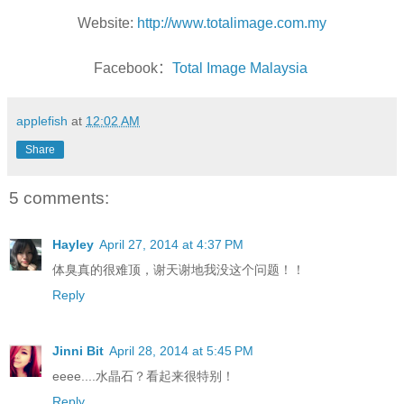
Website:
http://www.totalimage.com.my
Facebook
：
Total Image Malaysia
applefish
at
12:02 AM
Share
5 comments:
Hayley
April 27, 2014 at 4:37 PM
体臭真的很难顶，谢天谢地我没这个问题！！
Reply
Jinni Bit
April 28, 2014 at 5:45 PM
eeee....水晶石？看起来很特别！
Reply