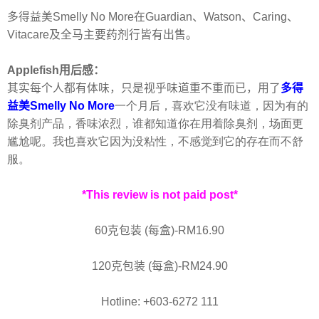
多得益美
Smelly No More
在
Guardian
、
Watson
、
Caring
、
Vitacare
及全马主要药剂行皆有出售。
Applefish用后感：
其实每个人都有体味，只是视乎味道重不重而已，用了
多得
益美
Smelly No More
一个月后，喜欢它没有味道，因为有的
除臭剂产品，香味浓烈，谁都知道你在用着除臭剂，场面更
尴尬呢。我也喜欢它因为没粘性，不感觉到它的存在而不舒
服。
*This review is not paid post*
60
克包装
(
每盒
)-RM16.90
120
克包装
(
每盒
)-RM24.90
Hotline: +603-6272 111