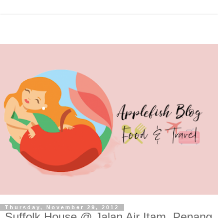
Thursday, November 29, 2012
Suffolk House @ Jalan Air Itam, Penang