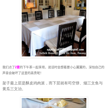
我们点了
2
套
的下午茶一起享用，说话时会想着要小心翼翼的，深怕自己的
声音会破坏了这里的高贵呢！
架子最上层是酥皮鸡肉派，而下层就有司空饼、烟三文鱼与
黄瓜三文治。