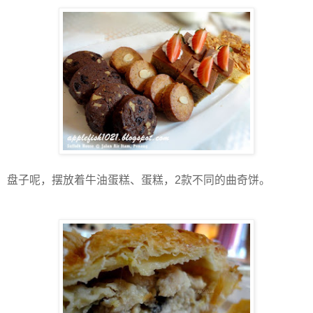
盘子呢，摆放着牛油蛋糕、蛋糕，
2
款不同的曲奇饼。