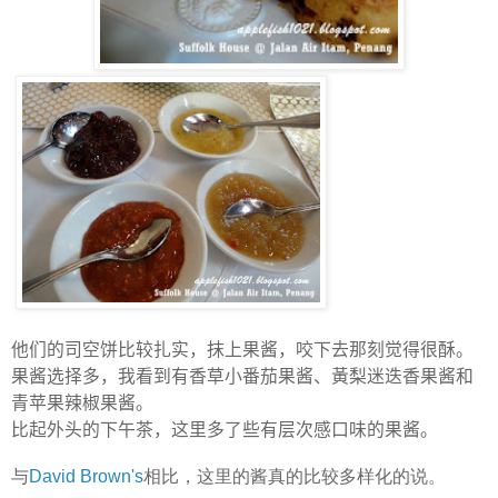
他们的司空饼比较扎实，抹上果酱，咬下去那刻觉得很酥。
果酱选择多，我看到有香草小番茄果酱、
黃梨迷迭香果
酱和
青
苹
果辣椒果
酱。
比起外头的下午茶，这里多了些有层次感口味的果酱。
与
David Brown's
相比，这里的酱真的比较多样化的说。