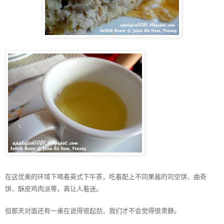
在这优美的环境下喝着英式下午茶，吃着配上不同果酱的司空饼、曲奇
饼、酥皮鸡肉派等，真让人着迷。
但那天对面还有一桌在说得很起劲，我们才不会觉得很肃静。