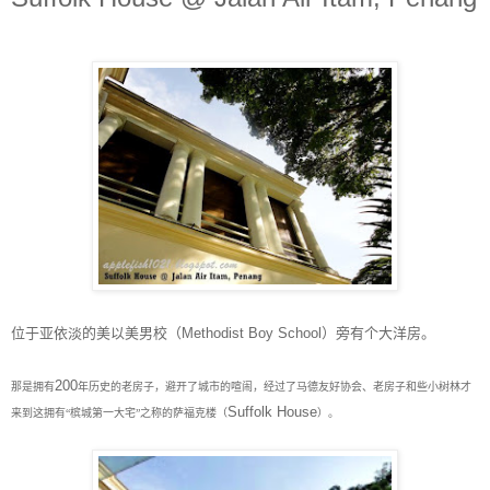
位于亚依淡的美以美男校（
Methodist Boy School
）旁有个大洋房。
200
那是拥有
年历史的老房子，避开了城市的喧闹，经过了马德友好协会、老房子和些小树林才
Suffolk House
来到这拥有“槟城第一大宅”之称的萨福克楼（
）。