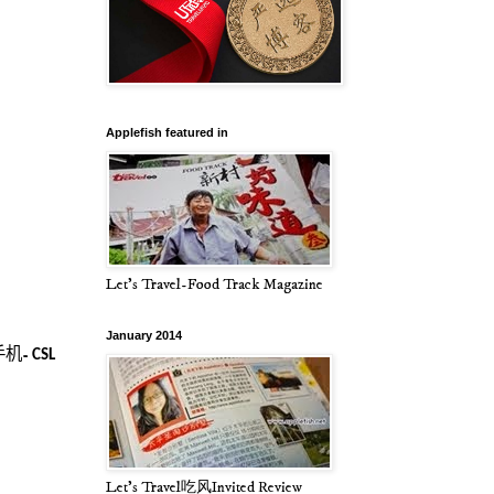
Applefish featured in
Let's Travel-Food Track Magazine
January 2014
手机
-
CSL
Let's Travel吃风Invited Review