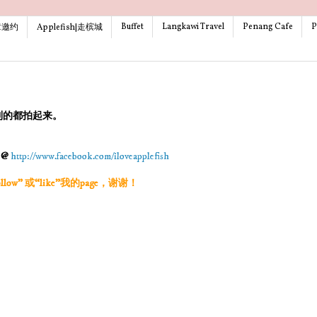
Buffet
Langkawi Travel
Penang Cafe
P
文章邀约
Applefish|走槟城
到的都拍起来。
g @
http://www.facebook.com/iloveapplefish
w” 或“like”我的page，谢谢！