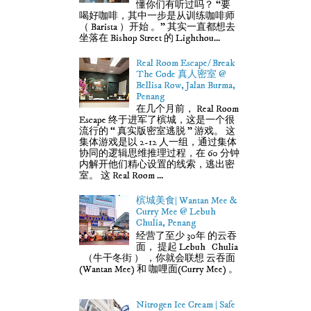
懂你们有听过吗？ “要
喝好咖啡，其中一步是从训练咖啡师
（ Barista ）开始 。” 其实一直都想去
坐落在 Bishop Street 的 Lighthou...
Real Room Escape/ Break
The Code 真人密室 @
Bellisa Row, Jalan Burma,
Penang
在几个月前， Real Room
Escape 终于进军了槟城，这是一个很
流行的 “ 真实版密室逃脱 ” 游戏。 这
集体游戏是以 2-12 人一组，通过集体
协同的逻辑思维推理过程，在 60 分钟
内解开他们精心设置的线索，逃出密
室。 这 Real Room ...
槟城美食| Wantan Mee &
Curry Mee @ Lebuh
Chulia, Penang
经营了至少 30年 的云吞
面， 提起 Lebuh Chulia
（牛干冬街 ） ，你就会联想 云吞面
(Wantan Mee) 和 咖哩面(Curry Mee) 。
Nitrogen Ice Cream | Safe