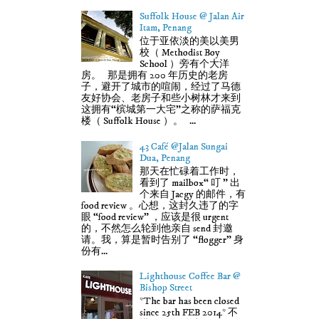
Suffolk House @ Jalan Air
Itam, Penang
位于亚依淡的美以美男
校（ Methodist Boy
School ）旁有个大洋
房。 那是拥有 200 年历史的老房
子，避开了城市的喧闹，经过了马德
友好协会、老房子和些小树林才来到
这拥有“槟城第一大宅”之称的萨福克
楼（ Suffolk House ）。 ...
43 Café @Jalan Sungai
Dua, Penang
那天在忙碌着工作时，
看到了 mailbox“ 叮 ” 出
个来自 Jacgy 的邮件，有
food review 。心想，这封久违了的字
眼 “food review” ，应该是很 urgent
的，不然怎么轮到他亲自 send 封邀
请。我，算是暂时告别了 “flogger” 身
份有...
Lighthouse Coffee Bar @
Bishop Street
*The bar has been closed
since 25th FEB 2014* 不