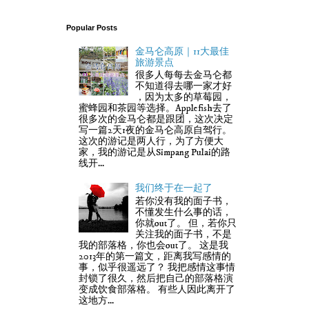
Popular Posts
金马仑高原｜11大最佳
旅游景点
很多人每每去金马仑都
不知道得去哪一家才好
，因为太多的草莓园，
蜜蜂园和茶园等选择。Applefish去了
很多次的金马仑都是跟团，这次决定
写一篇2天1夜的金马仑高原自驾行。
这次的游记是两人行，为了方便大
家，我的游记是从Simpang Pulai的路
线开...
我们终于在一起了
若你没有我的面子书，
不懂发生什么事的话，
你就out了。 但，若你只
关注我的面子书，不是
我的部落格，你也会out了。 这是我
2013年的第一篇文，距离我写感情的
事，似乎很遥远了？ 我把感情这事情
封锁了很久，然后把自己的部落格演
变成饮食部落格。 有些人因此离开了
这地方...