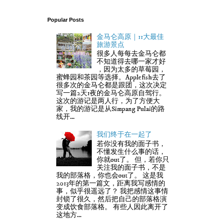
Popular Posts
金马仑高原｜11大最佳
旅游景点
很多人每每去金马仑都
不知道得去哪一家才好
，因为太多的草莓园，
蜜蜂园和茶园等选择。Applefish去了
很多次的金马仑都是跟团，这次决定
写一篇2天1夜的金马仑高原自驾行。
这次的游记是两人行，为了方便大
家，我的游记是从Simpang Pulai的路
线开...
我们终于在一起了
若你没有我的面子书，
不懂发生什么事的话，
你就out了。 但，若你只
关注我的面子书，不是
我的部落格，你也会out了。 这是我
2013年的第一篇文，距离我写感情的
事，似乎很遥远了？ 我把感情这事情
封锁了很久，然后把自己的部落格演
变成饮食部落格。 有些人因此离开了
这地方...