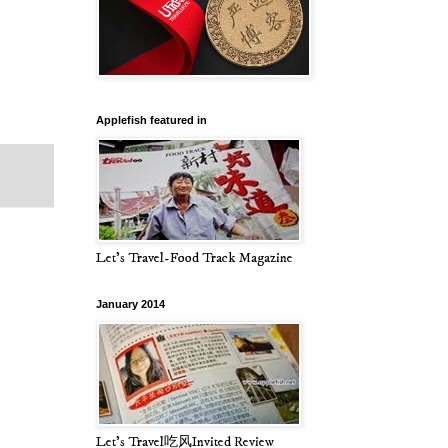
Applefish featured in
Let's Travel-Food Track Magazine
January 2014
Let's Travel吃风Invited Review