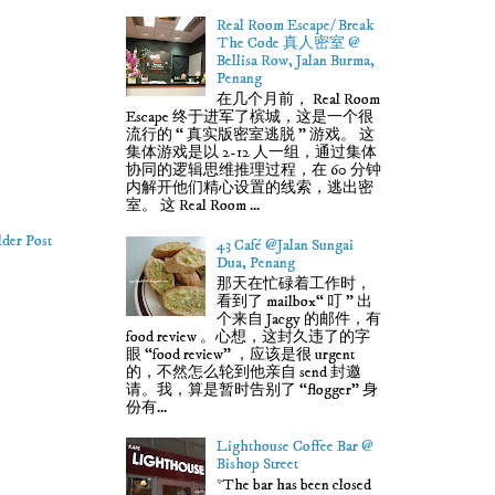
Real Room Escape/ Break
The Code 真人密室 @
Bellisa Row, Jalan Burma,
Penang
在几个月前， Real Room
Escape 终于进军了槟城，这是一个很
流行的 “ 真实版密室逃脱 ” 游戏。 这
集体游戏是以 2-12 人一组，通过集体
协同的逻辑思维推理过程，在 60 分钟
内解开他们精心设置的线索，逃出密
室。 这 Real Room ...
der Post
43 Café @Jalan Sungai
Dua, Penang
那天在忙碌着工作时，
看到了 mailbox“ 叮 ” 出
个来自 Jacgy 的邮件，有
food review 。心想，这封久违了的字
眼 “food review” ，应该是很 urgent
的，不然怎么轮到他亲自 send 封邀
请。我，算是暂时告别了 “flogger” 身
份有...
Lighthouse Coffee Bar @
Bishop Street
*The bar has been closed