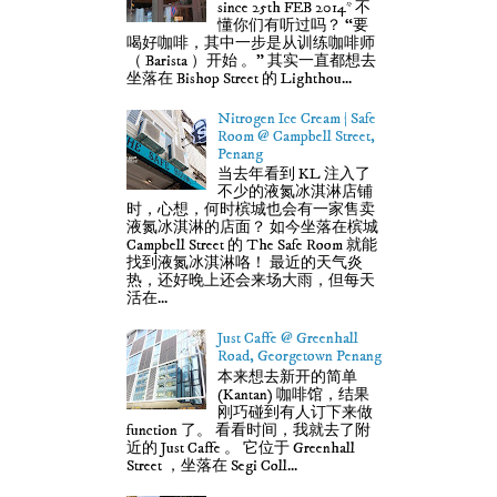
since 25th FEB 2014* 不
懂你们有听过吗？ “要
喝好咖啡，其中一步是从训练咖啡师
（ Barista ）开始 。” 其实一直都想去
坐落在 Bishop Street 的 Lighthou...
Nitrogen Ice Cream | Safe
Room @ Campbell Street,
Penang
当去年看到 KL 注入了
不少的液氮冰淇淋店铺
时，心想，何时槟城也会有一家售卖
液氮冰淇淋的店面？ 如今坐落在槟城
Campbell Street 的 The Safe Room 就能
找到液氮冰淇淋咯！ 最近的天气炎
热，还好晚上还会来场大雨，但每天
活在...
Just Caffe @ Greenhall
Road, Georgetown Penang
本来想去新开的简单
(Kantan) 咖啡馆，结果
刚巧碰到有人订下来做
function 了。 看看时间，我就去了附
近的 Just Caffe 。 它位于 Greenhall
Street ，坐落在 Segi Coll...