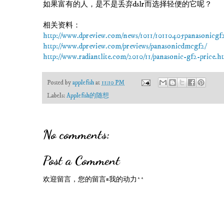
如果富有的人，是不是丢弃dslr而选择轻便的它呢？
相关资料：
http://www.dpreview.com/news/1011/10110405panasonicgf2
http://www.dpreview.com/previews/panasonicdmcgf2/
http://www.radiantlite.com/2010/11/panasonic-gf2-price.h
Posted by
applefish
at
11:10 PM
Labels:
Applefish的随想
No comments:
Post a Comment
欢迎留言，您的留言=我的动力^^