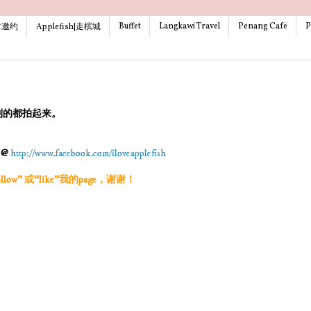
Buffet
Langkawi Travel
Penang Cafe
P
文章邀约
Applefish|走槟城
到的都拍起来。
g @
http://www.facebook.com/iloveapplefish
w” 或“like”我的page，谢谢！