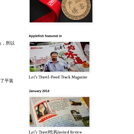
Applefish featured in
色，所以
Let's Travel-Food Track Magazine
剪了平装
January 2014
Let's Travel吃风Invited Review