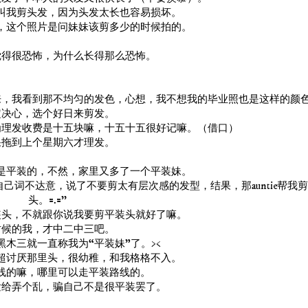
叫我剪头发，因为头发太长也容易损坏。
，这个照片是问妹妹该剪多少的时候拍的。
觉得很恐怖，为什么长得那么恐怖。
来，我看到那不均匀的发色，心想，我不想我的毕业照也是这样的颜
定决心，选个好日来剪发。
为理发收费是十五块嘛，十五十五很好记嘛。（借口）
果拖到上个星期六才理发。
是平装的，不然，家里又多了一个平装妹。
词不达意，说了不要剪太有层次感的发型，结果，那auntie帮我
头。=.=''
装头，不就跟你说我要剪平装头就好了嘛。
时候的我，才中二中三吧。
黑木三就一直称我为“平装妹”了。><
超讨厌那里头，很幼稚，和我格格不入。
线的嘛，哪里可以走平装路线的。
发给弄个乱，骗自己不是很平装罢了。