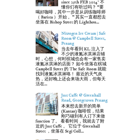
since 25th FEB 2014* 不
懂你们有听过吗？ “要
喝好咖啡，其中一步是从训练咖啡师
（ Barista ）开始 。” 其实一直都想去
坐落在 Bishop Street 的 Lighthou...
Nitrogen Ice Cream | Safe
Room @ Campbell Street,
Penang
当去年看到 KL 注入了
不少的液氮冰淇淋店铺
时，心想，何时槟城也会有一家售卖
液氮冰淇淋的店面？ 如今坐落在槟城
Campbell Street 的 The Safe Room 就能
找到液氮冰淇淋咯！ 最近的天气炎
热，还好晚上还会来场大雨，但每天
活在...
Just Caffe @ Greenhall
Road, Georgetown Penang
本来想去新开的简单
(Kantan) 咖啡馆，结果
刚巧碰到有人订下来做
function 了。 看看时间，我就去了附
近的 Just Caffe 。 它位于 Greenhall
Street ，坐落在 Segi Coll...