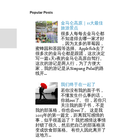
Popular Posts
金马仑高原｜11大最佳
旅游景点
很多人每每去金马仑都
不知道得去哪一家才好
，因为太多的草莓园，
蜜蜂园和茶园等选择。Applefish去了
很多次的金马仑都是跟团，这次决定
写一篇2天1夜的金马仑高原自驾行。
这次的游记是两人行，为了方便大
家，我的游记是从Simpang Pulai的路
线开...
我们终于在一起了
若你没有我的面子书，
不懂发生什么事的话，
你就out了。 但，若你只
关注我的面子书，不是
我的部落格，你也会out了。 这是我
2013年的第一篇文，距离我写感情的
事，似乎很遥远了？ 我把感情这事情
封锁了很久，然后把自己的部落格演
变成饮食部落格。 有些人因此离开了
这地方...