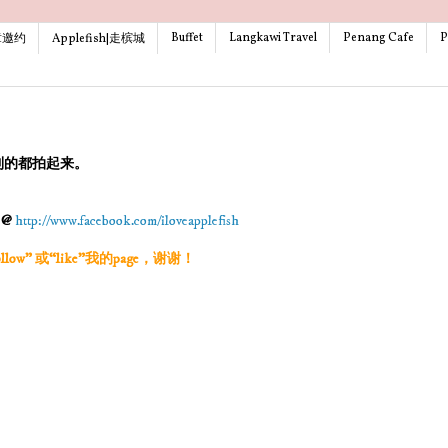
Buffet
Langkawi Travel
Penang Cafe
P
文章邀约
Applefish|走槟城
到的都拍起来。
g @
http://www.facebook.com/iloveapplefish
w” 或“like”我的page，谢谢！