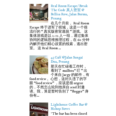
Real Room Escape/ Break
The Code 真人密室 @
Bellisa Row, Jalan Burma,
Penang
在几个月前， Real Room
Escape 终于进军了槟城，这是一个很
流行的 “ 真实版密室逃脱 ” 游戏。 这
集体游戏是以 2-12 人一组，通过集体
协同的逻辑思维推理过程，在 60 分钟
内解开他们精心设置的线索，逃出密
室。 这 Real Room ...
43 Café @Jalan Sungai
Dua, Penang
那天在忙碌着工作时，
看到了 mailbox“ 叮 ” 出
个来自 Jacgy 的邮件，有
food review 。心想，这封久违了的字
眼 “food review” ，应该是很 urgent
的，不然怎么轮到他亲自 send 封邀
请。我，算是暂时告别了 “flogger” 身
份有...
Lighthouse Coffee Bar @
Bishop Street
*The bar has been closed