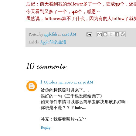
39
后记：前天看到我的follower多了一个，变成
个，还
40
今天看到又多了一个，
个，感恩～
虽然说，followers算不了什么，因为有的人foll
Posted by
applefish
at
12:16 AM
Labels:
Applefish的生活
10 comments:
l
October 14, 2010 at 12:36 AM
被你的标题吸引进来了。。
很好的一句《三千根发闹给跑了》
如果每件事情可以那么简单去解决那该多好啊~
你说是不是？？？haiz....
补充：我要看照片~rfrf^^
Reply