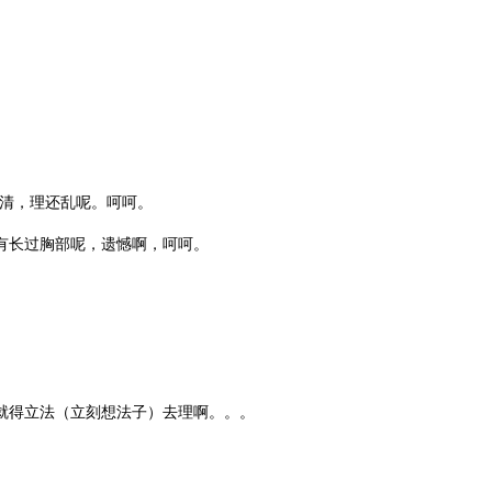
剪不清，理还乱呢。呵呵。
有长过胸部呢，遗憾啊，呵呵。
就得立法（立刻想法子）去理啊。。。