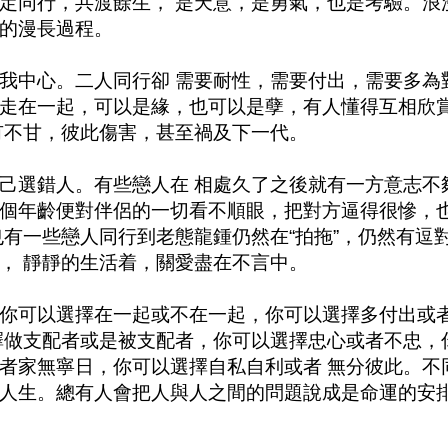
定同行，共渡餘生， 是天意，是勇氣，也是考驗。浪
的漫長過程。
我中心。二人同行卻 需要耐性，需要付出，需要多為
走在一起，可以是緣，也可以是孽，有人懂得互相欣
有不甘，彼此傷害，甚至禍及下一代。
己選錯人。有些戀人在 相處久了之後就有一方意志不
個年齡便對伴侶的一切看不順眼，把對方逼得很慘，
也有一些戀人同行到老態龍鍾仍然在
“
拍拖
”
，仍然有逗
， 靜靜的生活着，關愛盡在不言中。
你可以選擇在一起或不在一起，你可以選擇多付出或
擇做支配者或是被支配者，你可以選擇忠心或者不忠，
者家無寧日，你可以選擇自私自利或者 無分彼此。不
人生。總有人會把人與人之間的問題說成是命運的安