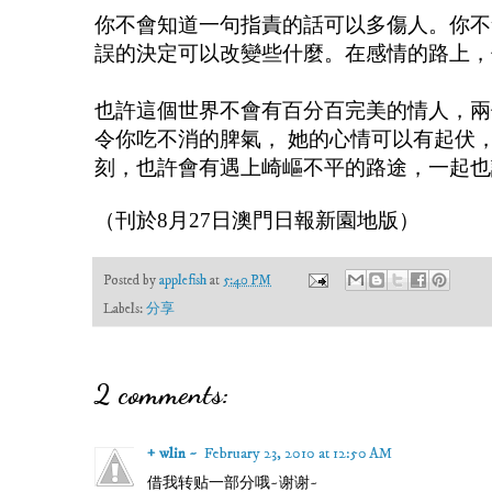
你不會知道一句指責的話可以多傷人。你不
誤的決定可以改變些什麼。在感情的路上，
也許這個世界不會有百分百完美的情人，兩
令你吃不消的脾氣， 她的心情可以有起伏
刻，也許會有遇上崎嶇不平的路途，一起也
（
刊於
月
日澳門日報新園地版）
8
27
Posted by
applefish
at
5:40 PM
Labels:
分享
2 comments:
+ wlin ~
February 23, 2010 at 12:50 AM
借我转贴一部分哦~谢谢~