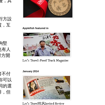
漫，其
對方設
賞，互
Applefish featured in
夠堅
也有人
對方開
Let's Travel-Food Track Magazine
January 2014
者不付
你可以
同的選
排，但
Let's Travel吃风Invited Review