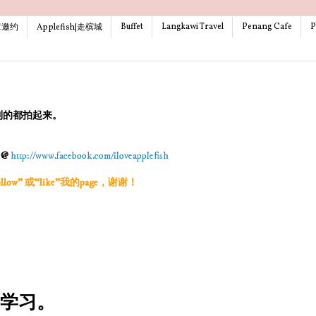
Buffet
Langkawi Travel
Penang Cafe
P
文章邀约
Applefish|走槟城
到的都拍起来。
g @
http://www.facebook.com/iloveapplefish
w” 或“like”我的page，谢谢！
在学习。