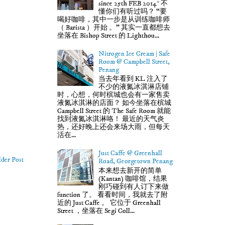
since 25th FEB 2014* 不
懂你们有听过吗？ “要
喝好咖啡，其中一步是从训练咖啡师
（ Barista ）开始 。” 其实一直都想去
坐落在 Bishop Street 的 Lighthou...
Nitrogen Ice Cream | Safe
Room @ Campbell Street,
Penang
当去年看到 KL 注入了
不少的液氮冰淇淋店铺
时，心想，何时槟城也会有一家售卖
液氮冰淇淋的店面？ 如今坐落在槟城
Campbell Street 的 The Safe Room 就能
找到液氮冰淇淋咯！ 最近的天气炎
热，还好晚上还会来场大雨，但每天
活在...
Just Caffe @ Greenhall
der Post
Road, Georgetown Penang
本来想去新开的简单
(Kantan) 咖啡馆，结果
刚巧碰到有人订下来做
function 了。 看看时间，我就去了附
近的 Just Caffe 。 它位于 Greenhall
Street ，坐落在 Segi Coll...