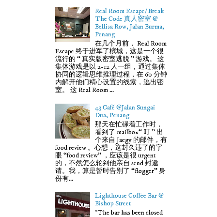
Real Room Escape/ Break
The Code 真人密室 @
Bellisa Row, Jalan Burma,
Penang
在几个月前， Real Room
Escape 终于进军了槟城，这是一个很
流行的 “ 真实版密室逃脱 ” 游戏。 这
集体游戏是以 2-12 人一组，通过集体
协同的逻辑思维推理过程，在 60 分钟
内解开他们精心设置的线索，逃出密
室。 这 Real Room ...
43 Café @Jalan Sungai
Dua, Penang
那天在忙碌着工作时，
看到了 mailbox“ 叮 ” 出
个来自 Jacgy 的邮件，有
food review 。心想，这封久违了的字
眼 “food review” ，应该是很 urgent
的，不然怎么轮到他亲自 send 封邀
请。我，算是暂时告别了 “flogger” 身
份有...
Lighthouse Coffee Bar @
Bishop Street
*The bar has been closed