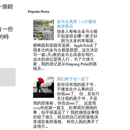
一個錯
Popular Posts
金马仑高原｜11大最佳
旅游景点
有一些
很多人每每去金马仑都
的時
不知道得去哪一家才好
，因为太多的草莓园，
蜜蜂园和茶园等选择。Applefish去了
很多次的金马仑都是跟团，这次决定
写一篇2天1夜的金马仑高原自驾行。
这次的游记是两人行，为了方便大
家，我的游记是从Simpang Pulai的路
线开...
我们终于在一起了
若你没有我的面子书，
不懂发生什么事的话，
你就out了。 但，若你只
关注我的面子书，不是
我的部落格，你也会out了。 这是我
2013年的第一篇文，距离我写感情的
事，似乎很遥远了？ 我把感情这事情
封锁了很久，然后把自己的部落格演
变成饮食部落格。 有些人因此离开了
这地方...